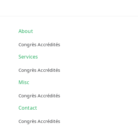
Skip
Skip
links
to
primary
navigation
About
Skip
Congrès Accrédités
to
content
Services
Congrès Accrédités
Misc
Congrès Accrédités
Contact
Congrès Accrédités