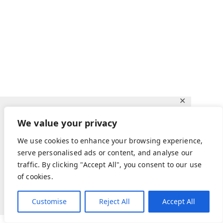
✕
Ce site utilise des cookies pour vous
We value your privacy
garantir la meilleure expérience sur notre
We use cookies to enhance your browsing experience,
site.
serve personalised ads or content, and analyse our
Apprendre encore plus
traffic. By clicking "Accept All", you consent to our use
of cookies.
déclin
Acceptez
Customise
Reject All
Accept All