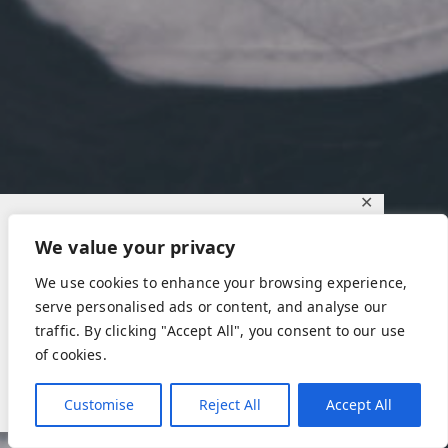
✕
Diese Website verwendet Cookies, um
We value your privacy
sicherzustellen, dass unsere Webseite ideal
We use cookies to enhance your browsing experience,
nutzbar ist.
serve personalised ads or content, and analyse our
Mehr erfahren
traffic. By clicking "Accept All", you consent to our use
of cookies.
Ablehnen
Akzeptieren
Customise
Reject All
Accept All