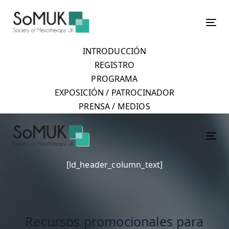
Skip
Skip
links
to
Tog
primary
navigation
INTRODUCCIÓN
Skip
REGISTRO
to
PROGRAMA
content
EXPOSICIÓN / PATROCINADOR
PRENSA / MEDIOS
Tog
[ld_header_column_text]
Recursos promocionales para