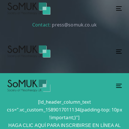
Tog
Contact:
press@somuk.co.uk
Tog
Tog
[ld_header_column_text
css=".vc_custom_1589017011134{padding-top: 10px
!important;}"]
HAGA CLIC AQUÍ PARA INSCRIBIRSE EN LÍNEA AL