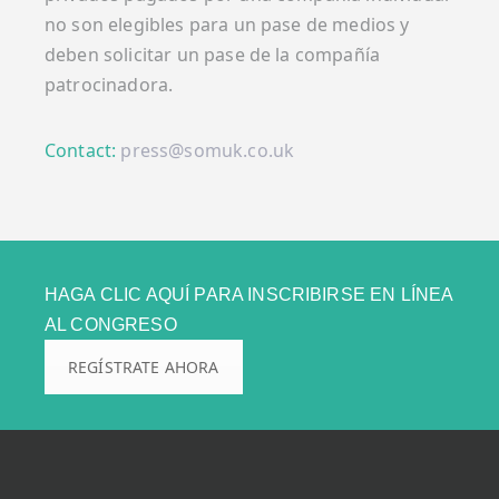
no son elegibles para un pase de medios y
deben solicitar un pase de la compañía
patrocinadora.
Contact:
press@somuk.co.uk
HAGA CLIC AQUÍ PARA INSCRIBIRSE EN LÍNEA
AL CONGRESO
REGÍSTRATE AHORA